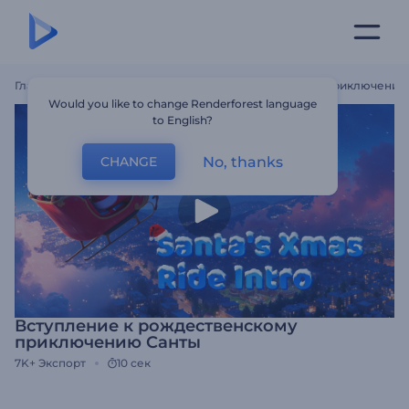
Главная
Шаблоны
Вступление К Рождественскому Приключению
Would you like to change Renderforest language
to English?
No, thanks
CHANGE
Вступление к рождественскому
приключению Санты
7K+
Экспорт
10 сек