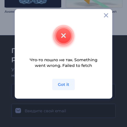
Анимация лого: Сила ИИ
Набор: Простой 3D-логотип
Присоединяйтесь к
рассылке Renderforest
Что-то пошло не так. Something
went wrong. Failed to fetch
Узнавайте о последних новостях и
новых предложениях первыми
Got it