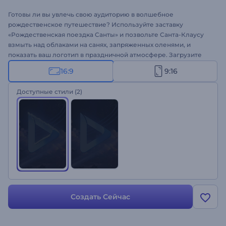
Готовы ли вы увлечь свою аудиторию в волшебное
рождественское путешествие? Используйте заставку
«Рождественская поездка Санты» и позвольте Санта-Клаусу
взмыть над облаками на санях, запряженных оленями, и
показать ваш логотип в праздничной атмосфере. Загрузите
свой логотип, введите праздничное послание и выберите
16:9
9:16
фоновую музыку, чтобы создать уникальное праздничное
видео в кратчайшие сроки. Идеально подходит для сезонной
Доступные стили
(2)
рекламы, поздравительных видеороликов, специальных
объявлений и других проектов, посвященных праздникам.
Попробуйте прямо сейчас!
Создать Сейчас