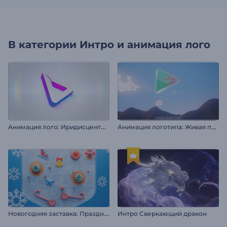
В категории
Интро и анимация лого
А
нимация лого: Иридисцентный минимализм
А
нимация логотипа: Живая природа
Н
овогодняя заставка: Праздничный пинбол
Интро Сверкающий дракон