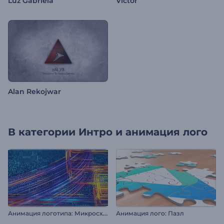
Luz Gabriela
Victor
Alan Rekojwar
В категории
Интро и анимация лого
А
нимация логотипа: Микросхема
Анимация лого: Пазл