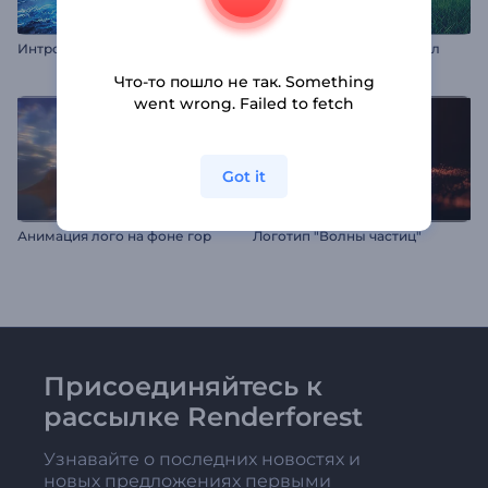
Интро "Удар молнии"
3D-анимация лого: Футбол
Что-то пошло не так. Something
went wrong. Failed to fetch
Got it
Анимация лого на фоне гор
Логотип "Волны частиц"
Присоединяйтесь к
рассылке Renderforest
Узнавайте о последних новостях и
новых предложениях первыми