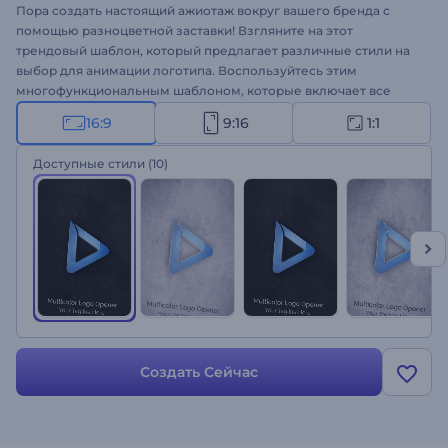
Пора создать настоящий ажиотаж вокруг вашего бренда с
помощью разноцветной заставки! Взгляните на этот
трендовый шаблон, который предлагает различные стили на
выбор для анимации логотипа. Воспользуйтесь этим
многофункциональным шаблоном, которые включает все
необходимые элементы, чтобы сделать ваш бренд успешным.
16:9
9:16
1:1
Загрузите свой логотип, выберите понравившийся стиль,
введите свой слоган и получите свой логотип в несколько
Доступные стили
(10)
кликов. Шаблон отлично подходит для продвижения бренда,
оформления рекламы для ТВ, заставок к презентациям, интро
для компании и многого другого. Создайте свою заставку!
Создать Сейчас