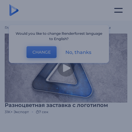
Главная
Шаблоны
Разноцветная Заставка С Логотипом
Would you like to change Renderforest language
to English?
No, thanks
CHANGE
Разноцветная заставка с логотипом
31K+
Экспорт
7 сек