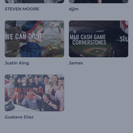
STEVEN MOORE
djjm
Justin King
James
Gustavo Diaz