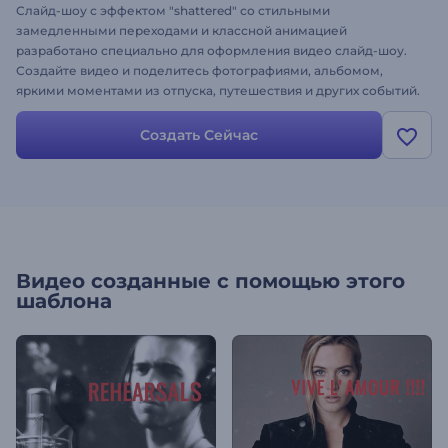
Слайд-шоу с эффектом "shattered" со стильными
замедленными переходами и классной анимацией
разработано специально для оформления видео слайд-шоу.
Создайте видео и поделитесь фотографиями, альбомом,
яркими моментами из отпуска, путешествия и других событий.
Просто загрузите в шаблон изображения, настройте текст , и
профессиональное слайд-шоу будет готово в пару минут
Создать Сейчас
минут. Создайте слайд-шоу прямо в браузере!
Видео созданные с помощью этого
шаблона