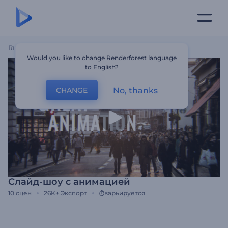
Главная
Шаблоны
Слайд-Шоу С Анимацией
Would you like to change Renderforest language
to English?
No, thanks
CHANGE
Слайд-шоу с анимацией
10
сцен
26K+
Экспорт
варьируется