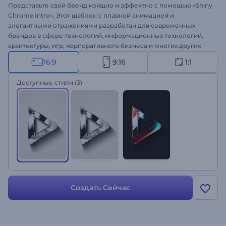
Представьте свой бренд изящно и эффектно с помощью «Shiny
Chrome Intro». Этот шаблон с плавной анимацией и
элегантными отражениями разработан для современных
брендов в сфере технологий, информационных технологий,
архитектуры, игр, корпоративного бизнеса и многих других
творческих индустрий. Легко настройте его, добавив свой
16:9
9:16
1:1
логотип и слоган, и выберите серебристые тона или яркие
отражения в зависимости от цветов вашего бренда. Вот как
Доступные стили
(3)
это выглядит, когда изысканность встречается с инновациями.
Попробуйте прямо сейчас!
Создать Сейчас