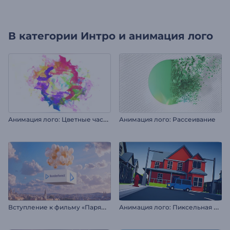
В категории
Интро и анимация лого
А
нимация лого: Цветные частицы
Анимация лого: Рассеивание
В
ступление к фильму «Парящие воздушные шары»
А
нимация лого: Пиксельная аркада