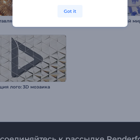
Got it
Представляем логотип «Волшебство Санты»
ия лого: 3D мозаика
соединяйтесь к рассылке Renderfo