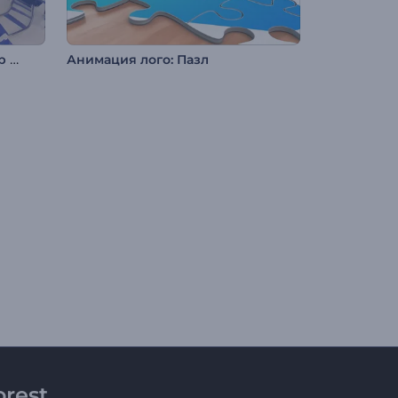
Анимация лого: Зимний мир чудес
Анимация лого: Пазл
rest