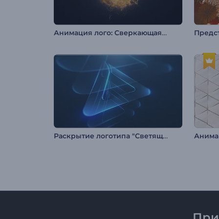
Анимация лого: Сверкающая волна из частиц
Раскрытие логотипа "Светящиеся слои"
Анимац
При