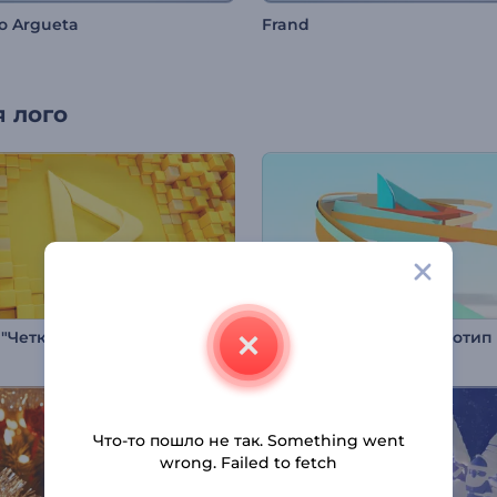
o Argueta
Frand
 лого
Интро "Четкие геометрические фигуры"
Набор: Простой 3D-логотип
Что-то пошло не так. Something went
wrong. Failed to fetch