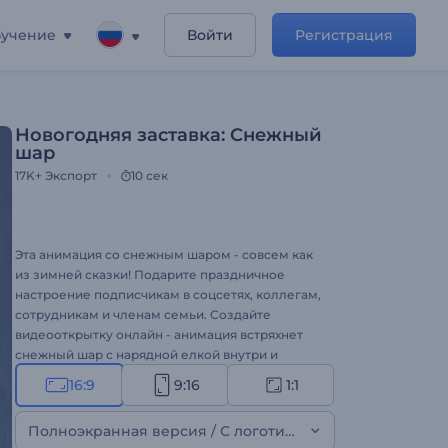
учение
Войти
Регистрация
Новогодняя заставка: Снежный
шар
17K+
Экспорт
10 сек
Эта анимация со снежным шаром - совсем как
из зимней сказки! Подарите праздничное
настроение подписчикам в соцсетях, коллегам,
сотрудникам и членам семьи. Создайте
видеооткрытку онлайн - анимация встряхнет
снежный шар с нарядной елкой внутри и
порадует получателей!
16:9
9:16
1:1
Полноэкранная версия / С логотипом