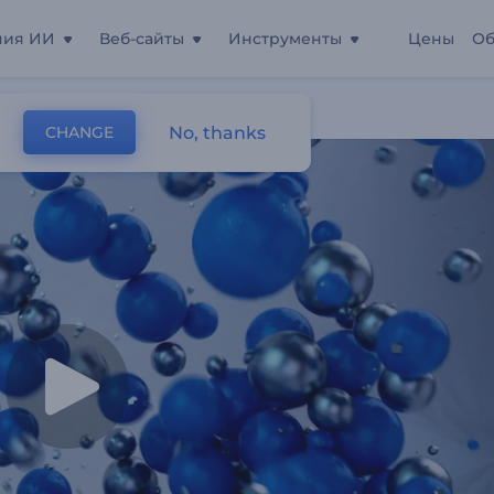
ния ИИ
Веб-сайты
Инструменты
Цены
Об
Шар
No, thanks
CHANGE