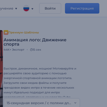
учение
Войти
Регистрация
Премиум-Шаблоны
Анимация лого: Движение
спорта
44K+
Экспорт
15 сек
Быстрое, динамичное, мощное! Мотивируйте и
расширяйте свою аудиторию с помощью
энергичной спортивной анимации логотипа.
Загрузите свои медиа-файлы и получите
трендовое видео интро в течение нескольких
минут.Идеально подходит для интро
мероприятий, спортивных каналов YouTube,
спортивных новостей и многого другого.
15-секундная версия / с полями для видео
Используйте Введение Спорт Движение для