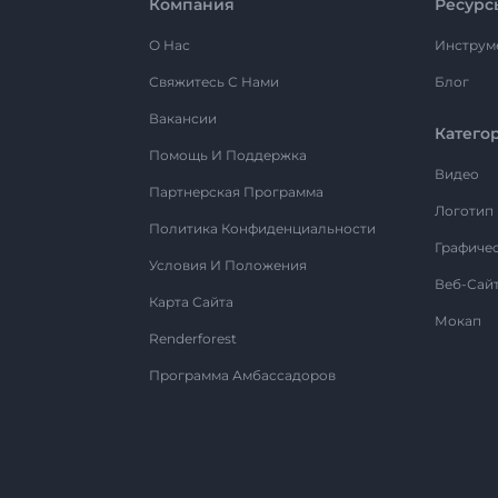
Компания
Ресурс
О Нас
Инструм
Свяжитесь С Нами
Блог
Вакансии
Катего
Помощь И Поддержка
Видео
Партнерская Программа
Логотип
Политика Конфиденциальности
Графиче
Условия И Положения
Веб-Сай
Карта Сайта
Мокап
Renderforest
Программа Амбассадоров