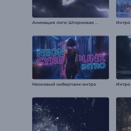
Анимация лого: Штормовая ночь
Неоновый киберпанк-интро
Интро 