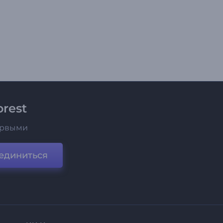
rest
ервыми
единиться