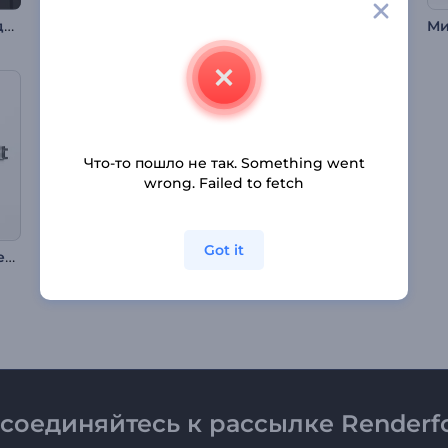
Вступление к стендап-шоу
Анимация лого: HUD-дисплей
Заставка: Строение механизма
Что-то пошло не так. Something went
wrong. Failed to fetch
Got it
Анимация лого: Элегантный блеск
Быстрая интро заставка для бизнеса
Анимация лого: Взрыв частиц
соединяйтесь к рассылке Renderfo