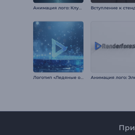
Анимация лого: Клубы звездной пыли
Логотип «Ледяные осколки»
При