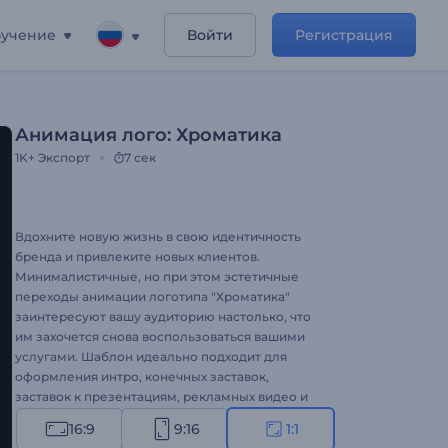
учение
Войти
Регистрация
Анимация лого: Хроматика
1K+
Экспорт
7 сек
Вдохните новую жизнь в свою идентичность
бренда и привлеките новых клиентов.
Минималистичные, но при этом эстетичные
переходы анимации логотипа "Хроматика"
заинтересуют вашу аудиторию настолько, что
им захочется снова воспользоваться вашими
услугами. Шаблон идеально подходит для
оформления интро, конечных заставок,
заставок к презентациям, рекламных видео и
многих других проектов. Создайте свое видео
16:9
9:16
1:1
сегодня же!