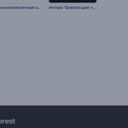
Минималистичная заставка с логотипом
Интро "Блестящие частицы пламени"
rest