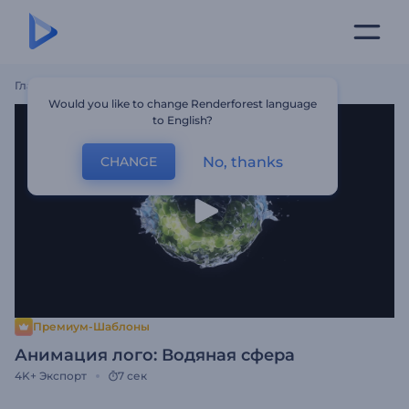
Главная
Шаблоны
Анимация Лого: Водяная Сфера
Would you like to change Renderforest language
to English?
No, thanks
CHANGE
Премиум-Шаблоны
Анимация лого: Водяная сфера
4K+
Экспорт
7 сек