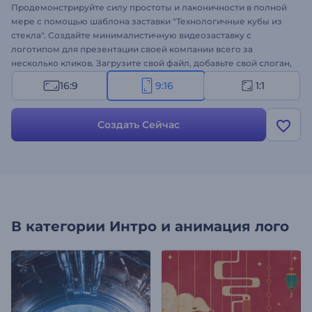
Продемонстрируйте силу простоты и лаконичности в полной
мере с помощью шаблона заставки "Технологичные кубы из
стекла". Создайте минималистичную видеозаставку с
логотипом для презентации своей компании всего за
несколько кликов. Загрузите свой файл, добавьте свой слоган,
а невесомые слои стекла создадут ровный куб и презентуют
16:9
9:16
1:1
ваш логотип. Шаблон идеально подходит для оформления
заставки для презентаций, рекламных роликов
технологических компаний и многого другого. Оформите свое
Создать Сейчас
видео!
В категории
Интро и анимация лого