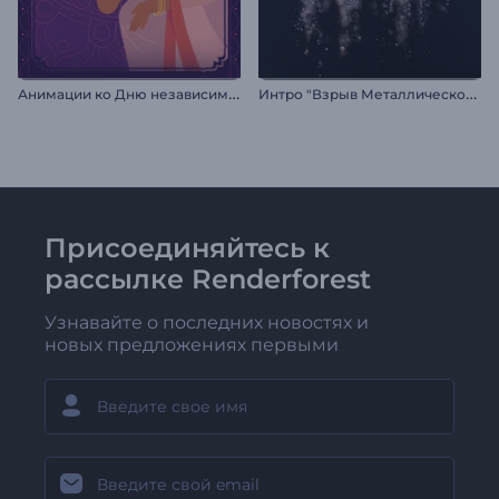
А
нимации ко Дню независимости Индии
И
нтро "Взрыв Металлической Сферы"
Присоединяйтесь к
рассылке Renderforest
Узнавайте о последних новостях и
новых предложениях первыми