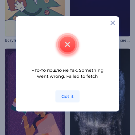
В
ступление к мультфильму «Рождественский подарок»
А
нимация лого: Вспышка света
Что-то пошло не так. Something
went wrong. Failed to fetch
Got it