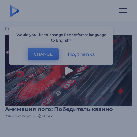
Главная
Шаблоны
Анимация Лого: Победитель Казино
Would you like to change Renderforest language
to English?
No, thanks
CHANGE
Анимация лого: Победитель казино
22K+
Экспорт
18 сек