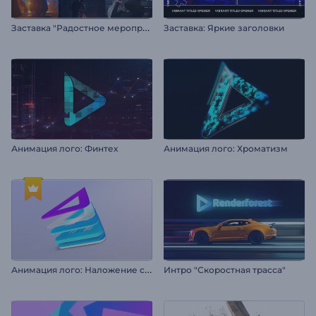
З
аставка "Радостное мероприятие"
Заставка: Яркие заголовки
Анимация лого: Финтех
Анимация лого: Хроматизм
А
нимация лого: Наложение слоев
Интро "Скоростная трасса"