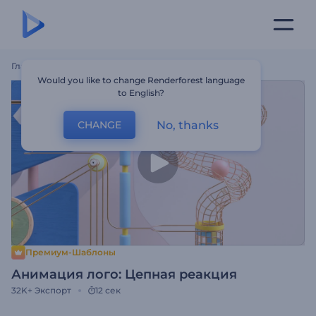
Главная
Шаблоны
Анимация Лого: Цепная Реакция
Would you like to change Renderforest language
to English?
No, thanks
CHANGE
Премиум-Шаблоны
Анимация лого: Цепная реакция
32K+
Экспорт
12 сек