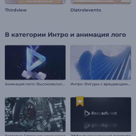
Thirdview
Dietrolevento
В категории
Интро и анимация лого
А
нимация лого: Высоковольтная молния
И
нтро: Фигуры с вращающимися краями
Заставка: Строение механизма
Эффектная анимация логотипа