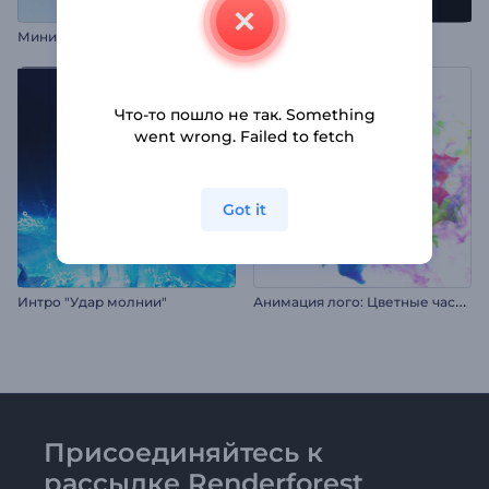
М
инималистичный блестящий логотип
Логотип Свифт Глитч
Что-то пошло не так. Something
went wrong. Failed to fetch
Got it
А
нимация лого: Цветные частицы
Интро "Удар молнии"
Присоединяйтесь к
рассылке Renderforest