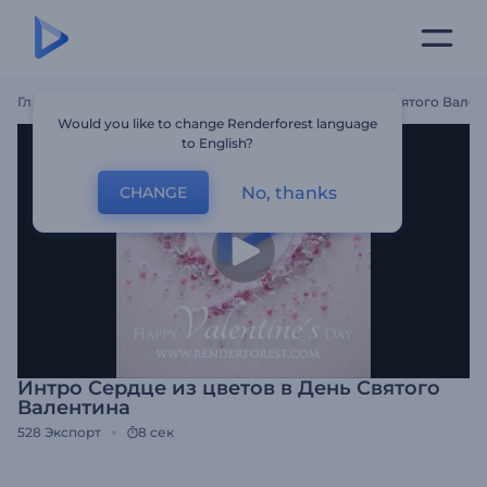
Главная
Шаблоны
Интро Сердце Из Цветов В День Святого Вален
Would you like to change Renderforest language
to English?
No, thanks
CHANGE
Интро Сердце из цветов в День Святого
Валентина
528
Экспорт
8 сек