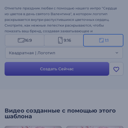
Отметьте праздник любви с помощью нашего интро "Сердце
из цветов в день святого Валентина", в котором логотип
раскрывается внутри распустившихся цветочных сердец.
Смотрите, как нежные лепестки раскрываются, чтобы
показать ваш бренд, создавая захватывающее и
проникновенное вступление. Идеально подходит для
16:9
9:16
1:1
компаний и создателей, желающих выразить любовь и
привязанность в сезон Святого Валентина. Персонализируйте
Квадратная | Логотип
его своим логотипом, напечатайте текст и выберите
очаровательную фоновую музыку, чтобы дополнить
романтическую атмосферу. Создавайте прямо сейчас и
Создать Сейчас
несите любовь с каждым цветком!
Видео созданные с помощью этого
шаблона