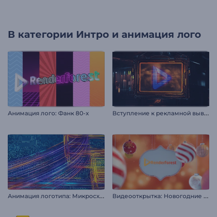
В категории
Интро и анимация лого
В
ступление к рекламной вывеске в стиле киберпанк
Анимация лого: Фанк 80-х
А
нимация логотипа: Микросхема
В
идеооткрытка: Новогодние украшения