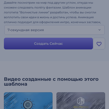
Давайте посмотрим на мир под другим углом, откуда мы
сможем следовать полёту фантазии. Шаблон анимации
логотипа "Волнистые линии" разработан, чтобы вы смогли
воплотить свои идеи в жизнь и достичь успеха. Анимация
отлично подходит для оформления интро, конечных заставок,
рекламы, презентации бренда или компании и многого
7-секундная версия
другого. Сделайте первый шаг к успеху с Renderforest, просто
загрузите свой логотип, добавьте текст и музыку и перейдите
к рендеру. Это версия шаблона в 7 секунд.
Создать Сейчас
Видео созданные с помощью этого
шаблона