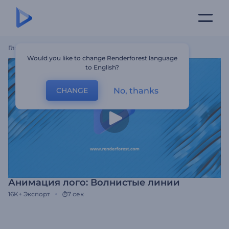
Главная
Шаблоны
Анимация Лого: Волнистые Линии
Would you like to change Renderforest language
to English?
No, thanks
CHANGE
Анимация лого: Волнистые линии
16K+
Экспорт
7 сек