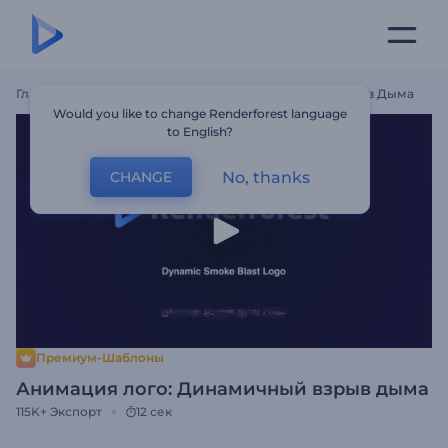
Главная
Шаблоны
Анимация Лого: Динамичный Взрыв Дыма
Would you like to change Renderforest language
to English?
No, thanks
CHANGE
Премиум-Шаблоны
Анимация лого: Динамичный взрыв дыма
115K+
Экспорт
12 сек