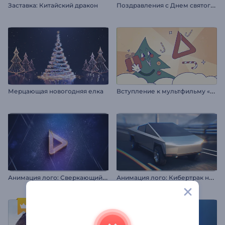
П
оздравления с Днем святого Валентина
Заставка: Китайский дракон
В
ступление к мультфильму «Рождественский подарок»
Мерцающая новогодняя елка
А
нимация лого: Сверкающий глиттер
А
нимация лого: Кибертрак на скорости