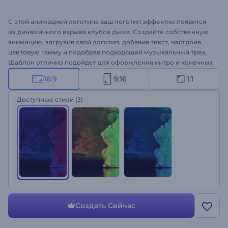
С этой анимацией логотипа ваш логотип эффектно появится
из динамичного взрыва клубов дыма. Создайте собственную
анимацию, загрузив свой логотип, добавив текст, настроив
цветовую гамму и подобрав подходящий музыкальный трек.
Шаблон отлично подойдет для оформления интро и конечных
заставок для YouTube, презентаций, трейлеров к фильмам и
16:9
9:16
1:1
других кинематографичных заставок. Оформите свою
анимацию логотипа с эффектом дыма!
Доступные стили
(3)
Создать Сейчас