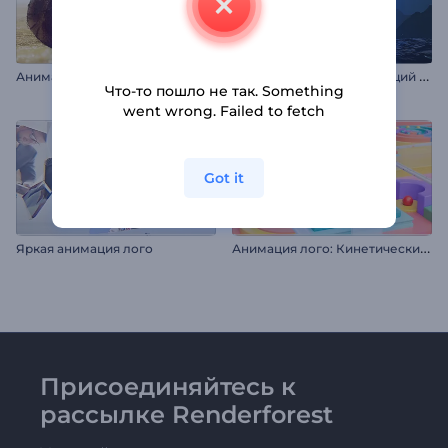
А
нимация лого: Тропическое приключение
А
нимация лого: Вращающий портал в ночи
Что-то пошло не так. Something
went wrong. Failed to fetch
Got it
А
нимация лого: Кинетические шары
Яркая анимация лого
Присоединяйтесь к
рассылке Renderforest