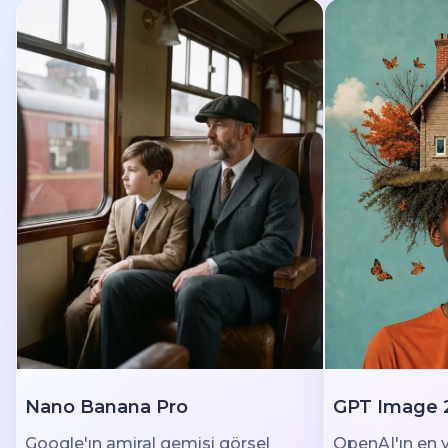
Nano Banana Pro
GPT Image 
Google'ın amiral gemisi görsel
OpenAI'ın en y