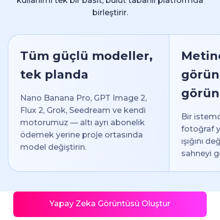
kullanımı tek bir basit, bulut tabanlı platformda
birleştirir.
Tüm güçlü modeller,
Metin
tek planda
görün
görün
Nano Banana Pro, GPT Image 2,
Flux 2, Grok, Seedream ve kendi
Bir istemd
motorumuz — altı ayrı abonelik
fotoğraf 
ödemek yerine proje ortasında
ışığını deği
model değiştirin.
sahneyi ge
Yapay Zeka Görüntüsü Oluştur