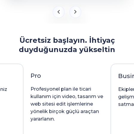
Ücretsiz başlayın. İhtiyaç
duyduğunuzda yükseltin
Pro
Busi
Profesyonel plan ile ticari
iniz
Ekipler
kullanım için video, tasarım ve
gelişm
web sitesi edit işlemlerine
satma l
yönelik birçok güçlü araçtan
yararlanın.