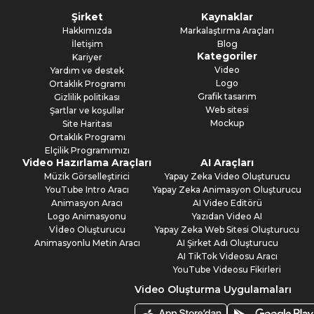
Şirket
Kaynaklar
Hakkımızda
Markalaştırma Araçları
İletişim
Blog
Kategoriler
Kariyer
Video
Yardım ve destek
Logo
Ortaklık Programı
Grafik tasarım
Gizlilik politikası
Web sitesi
Şartlar ve koşullar
Mockup
Site Haritası
Ortaklık Programı
Elçilik Programımızı
Video Hazırlama Araçları
AI Araçları
Müzik Görselleştirici
Yapay Zeka Video Oluşturucu
YouTube Intro Aracı
Yapay Zeka Animasyon Oluşturucu
Animasyon Aracı
AI Video Editörü
Logo Animasyonu
Yazıdan Video AI
Vİdeo Oluşturucu
Yapay Zeka Web Sitesi Oluşturucu
Animasyonlu Metin Aracı
AI Şirket Adı Oluşturucu
AI TikTok Videosu Aracı
YouTube Videosu Fikirleri
Video Oluşturma Uygulamaları