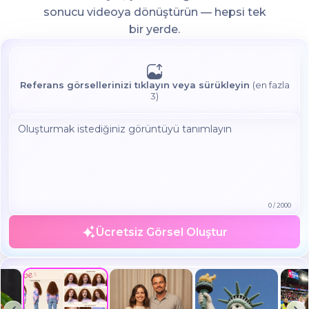
sonucu videoya dönüştürün — hepsi tek
bir yerde.
Referans görsellerinizi tıklayın veya sürükleyin
(en fazla
3)
0
/
2000
Ücretsiz Görsel Oluştur
Create a realistic photo of the uploaded person standing next
to 'Leonardo DiCaprio' both caught in a casual moment...