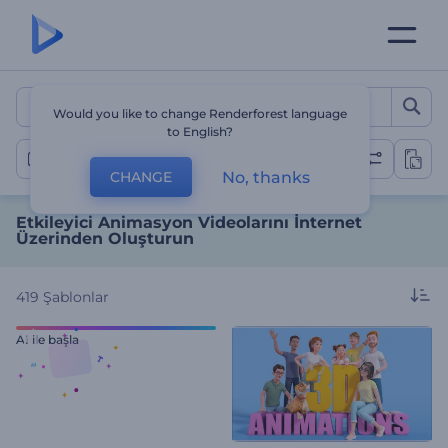
Etkileyici Animasyon Video
Would you like to change Renderforest language
to English?
Animasyon Videoları
No, thanks
CHANGE
Etkileyici Animasyon Videolarını İnternet
Üzerinden Oluşturun
419
Şablonlar
AI ile başla