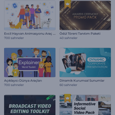
E
vcil Hayvan Animasyonu Araç Kiti
Ödül Töreni Tanıtım Paketi
700 sahneler
40 sahneler
Açıklayıcı Dünya Araçları
Dinamik Kurumsal Sunumlar
700 sahneler
60 sahneler