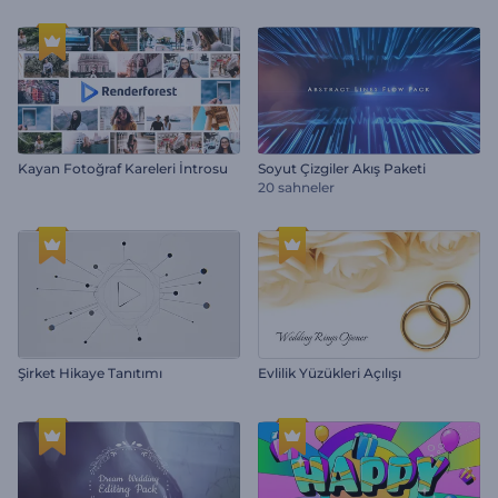
Kayan Fotoğraf Kareleri İntrosu
Soyut Çizgiler Akış Paketi
20 sahneler
Şirket Hikaye Tanıtımı
Evlilik Yüzükleri Açılışı