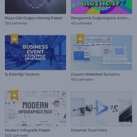
R
engarenk Doğumgünü Animasyon Paketi
Rüya Gibi Düğün Montaj Paketi
150 sahneler
40 sahneler
İş Etkinliği Tanıtımı
Duyarlı Websitesi Sunumu
150 sahneler
Modern İnfografik Paketi
Dinamik Ticari İntro
500 sahneler