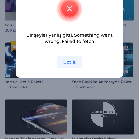
YouTube Video Montaj Kiti
Animasyonlu Başlıklar Paketi
300 sahneler
150 sahneler
Bir şeyler yanlış gitti. Something went
wrong. Failed to fetch
Got it
Yaratıcı Metin Paketi
Sade Başlıklar Animasyon Paketi
150 sahneler
100 sahneler
Modern Telefon Modeli Araç Kiti
Minimalist Başlık Paketi