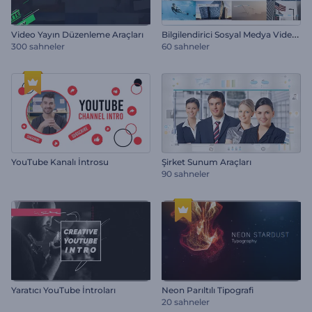
B
ilgilendirici Sosyal Medya Video Paketi
Video Yayın Düzenleme Araçları
300 sahneler
60 sahneler
YouTube Kanalı İntrosu
Şirket Sunum Araçları
90 sahneler
Yaratıcı YouTube İntroları
Neon Parıltılı Tipografi
20 sahneler