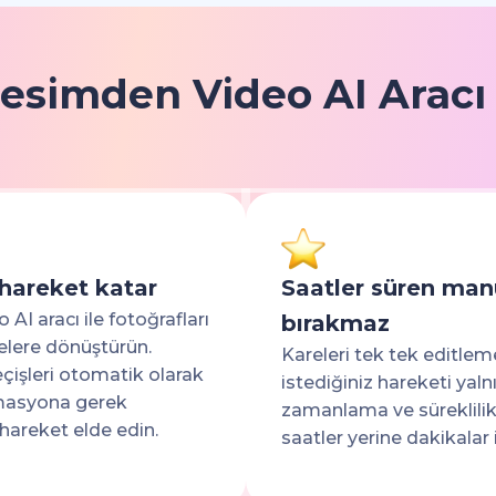
esimden Video AI Aracı 
 hareket katar
Saatler süren manu
AI aracı ile fotoğrafları
bırakmaz
nelere dönüştürün.
Kareleri tek tek editle
eçişleri otomatik olarak
istediğiniz hareketi yalnı
imasyona gerek
zamanlama ve süreklilik i
areket elde edin.
saatler yerine dakikalar 