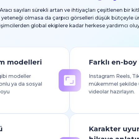
racı sayıları sürekli artan ve ihtiyaçları çeşitlenen bir 
da yeteneği olmasa da çarpıcı görselleri düşük bütçeyle 
rişimcilerden global ekiplere kadar herkese yardımcı oluy
im modelleri
Farklı en-boy 
gibi modeller
Instagram Reels, Ti
onlu ya da sosyal
mükemmel şekilde u
eoyu
videolar hazırlayın.
ü
Karakter uyu