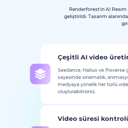
Renderforest’ın AI Resim A
geliştirildi. Tasarım alanın
gi
Çeşitli AI video üret
Seedance, Hailuo ve Pixverse 
sayesinde sinematik, animasy
medyaya yönelik her türlü vid
oluşturabilirsiniz.
Video süresi kontrol