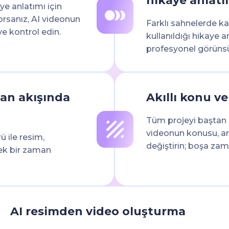
hikaye anlatı
aye anlatımı için
orsanız, AI videonun
Farklı sahnelerde kar
e kontrol edin.
kullanıldığı hikaye a
profesyonel görüns
man akışında
Akıllı konu v
Tüm projeyi baştan
videonun konusu, ark
ü ile resim,
değiştirin; boşa za
tek bir zaman
AI resimden video oluşturma