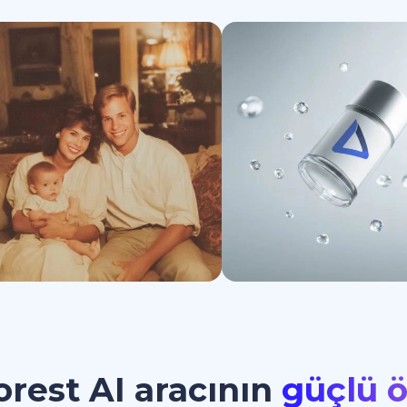
Benzerini oluştur
Benzerini oluş
rest AI aracının
güçlü ö