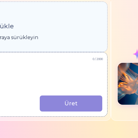
yükle
uraya sürükleyin
0
/ 2000
Üret