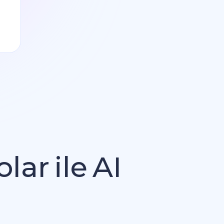
olar
ile
AI