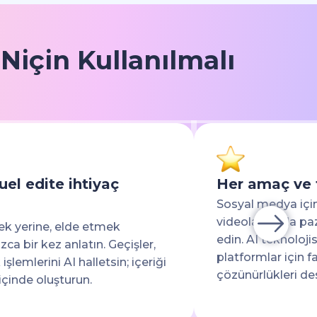
Niçin Kullanılmalı
el edite ihtiyaç
Her amaç ve
Sosyal medya için 
videolar ya da pa
mek yerine, elde etmek
edin. AI teknoloji
zca bir kez anlatın. Geçişler,
platformlar için f
şlemlerini AI halletsin; içeriği
çözünürlükleri des
içinde oluşturun.