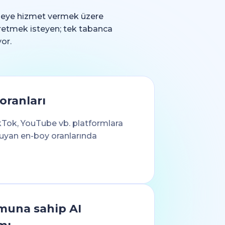
kitleye hizmet vermek üzere
üretmek isteyen; tek tabanca
or.
oranları
kTok, YouTube vb. platformlara
yan en-boy oranlarında
muna sahip AI