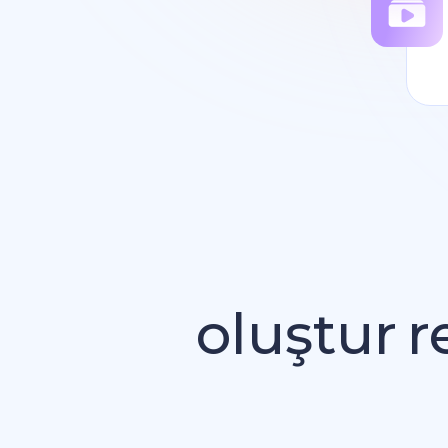
oluştur
r