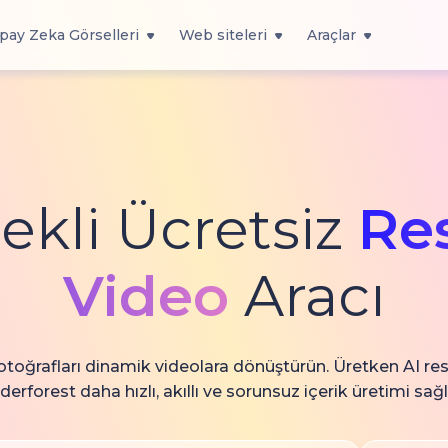
pay Zeka Görselleri
Web siteleri
Araçlar
ekli Ücretsiz
Re
Video
Aracı
otoğrafları dinamik videolara dönüştürün. Üretken AI re
erforest daha hızlı, akıllı ve sorunsuz içerik üretimi sağl