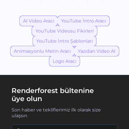
AI Video Aracı
YouTube İntro Aracı
YouTube Videosu Fikirleri
YouTube İntro Şablonları
Animasyonlu Metin Aracı
Yazıdan Video AI
Logo Aracı
Renderforest bültenine
üye olun
Son haber ve tekliflerimiz ilk olarak size
ulaşsın