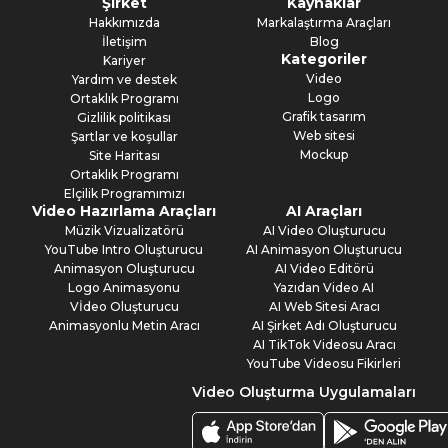
Şirket
Kaynaklar
Hakkımızda
Markalaştırma Araçları
İletişim
Blog
Kategoriler
Kariyer
Video
Yardım ve destek
Logo
Ortaklık Programı
Grafik tasarım
Gizlilik politikası
Web sitesi
Şartlar ve koşullar
Mockup
Site Haritası
Ortaklık Programı
Elçilik Programımızı
Video Hazırlama Araçları
AI Araçları
Müzik Vizualizatörü
AI Video Oluşturucu
YouTube Intro Oluşturucu
AI Animasyon Oluşturucu
Animasyon Oluşturucu
AI Video Editörü
Logo Animasyonu
Yazıdan Video AI
Vİdeo Oluşturucu
AI Web Sitesi Aracı
Animasyonlu Metin Aracı
AI Şirket Adı Oluşturucu
AI TikTok Videosu Aracı
YouTube Videosu Fikirleri
Video Oluşturma Uygulamaları