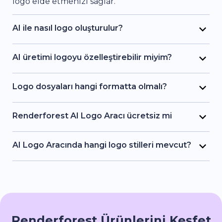
logo elde etmenizi sağlar.
AI ile nasıl logo oluşturulur?
Çok kolay! İstediğiniz logoyu biraz anlatın; AI
sizin için tasarım seçenekleri üretsin. Logonuz
AI üretimi logoyu özelleştirebilir miyim?
oluşturulduktan sonra dilediğiniz yazı tipini
Tabii ki! Renderforest AI Logo Aracı ile
kullanarak şirketinizin adını ekleyin. Logonun
oluşturduğunuz logoyu daha sonra
Logo dosyaları hangi formatta olmalı?
son halini indirin ve hemen kullanmaya başlayın.
editleyebilirsiniz. Yeni bir simge üretmek için
Logonuzu JPG ve PNG formatlarında
girdiğiniz komutu değiştirebilir ya da mevcut
indirebilirsiniz. Çok yakında SVG formatı da
Renderforest AI Logo Aracı ücretsiz mi
tasarım üzerinde düzenlemeler yapabilirsiniz.
eklenecek. AI üretimi logo ile birlikte kapsamlı
Evet, ücretli sürümünün yanında ücretsiz
Her şey son derece esnek ve düzenlemeye
bir marka yönergesine de erişiminiz olacak. Bu
seçeneğimiz de var. Fikirlerinizi denemek ve
AI Logo Aracında hangi logo stilleri mevcut?
tamamen açık.
sayede farklı platform ve materyallerde marka
logo stillerini keşfetmek için AI logo aracını
Renderforest, markaların çeşitli estetik
tutarlılığını sağlayabileceksiniz.
ücretsiz kullanabilirsiniz. Daha fazla özellik, daha
özelliklerine uyan 20'den fazla farklı AI tasarım
kaliteli dışa aktarımlar ve ekstra özelleştirme
stili sunuyor ve bu stil seçenekleri düzenli olarak
seçenekleri isterseniz, ücretli sürümde ihtiyaç
zenginleştiriliyor. Şu anda aşağıdaki stiller
duyduğunuz her şeyi bulacaksınız. Abone
mevcut: 2D Logo, 3D Logo, Dijital Resim, Resimsi,
olduğunuzda, Renderforest platformundaki
Renderforest Ürünlerini Keşfet
Suluboya, Gradyan, Oyun, Basit, Doodle, Eskiz,