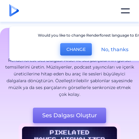
Would you like to change Renderforest language to En
Ses Dalgası Aracı
No, thanks
CHANGE
Renderforest Ses Dalgası Aracı ile ses parçalarının görsel
temsillerini üretin. Müzisyenler, podcast yayıncıları ve içerik
üreticilerine hitap eden bu araç ile sesleri büyüleyici
dalgalara dönüştürün. Özelleştirilebilir şablonlar sayesinde
müzik ya da ses parçalarını görsellerle senkronize etmek
çok kolay.
Ses Dalgası Oluştur