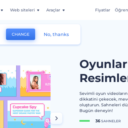
Web siteleri
Araçlar
Fiyatlar
Öğre
No, thanks
CHANGE
nlar İçin Harika Küçük Resimler
Oyunlar
Resimle
Sevimli oyun videolarını
dikkatini çekecek, mev
oluşturun. Sahneleri dü
Bugün deneyin!
36
SAHNELER