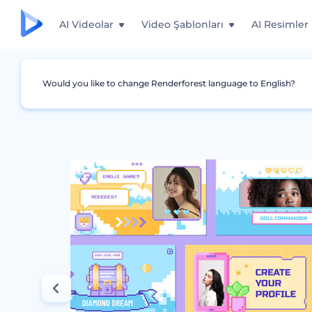
AI Videolar
Video Şablonları
AI Resimler
Would you like to change Renderforest language to English?
Grafikler
YouTube Küçük Video Resmi
Oyu