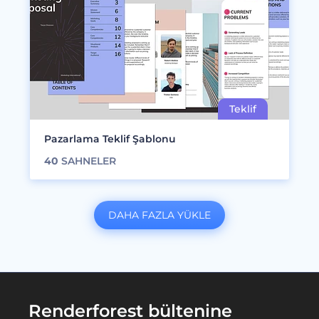
Pazarlama Teklif Şablonu
40
SAHNELER
DAHA FAZLA YÜKLE
Renderforest bültenine