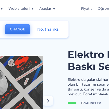
Web siteleri
Araçlar
Fiyatlar
Öğre
No, thanks
CHANGE
Baskı Seti
Elektro 
Baskı Se
Elektro dalgalar sizi h
olan bir tasarımı seçmek
Bir parti, konser ya da
mevcut. Ücretsiz olarak
6
SAHNELER