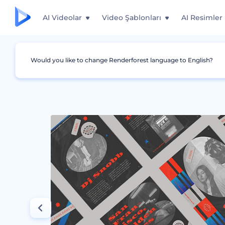
AI Videolar
Video Şablonları
AI Resimler
Would you like to change Renderforest language to English?
Grafikler
Posterler
Elektro Müzik Festivali 