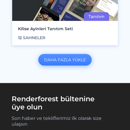
Kilise Ayinleri Tanıtım Seti
12
SAHNELER
DAHA FAZLA YÜKLE
Renderforest bültenine
üye olun
Son haber ve tekliflerimiz ilk olarak size
ulaşsın