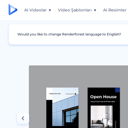
AI Videolar
Video Şablonları
AI Resimler
Would you like to change Renderforest language to English?
Grafikler
Instagram Story'si
Gayrimenkul T