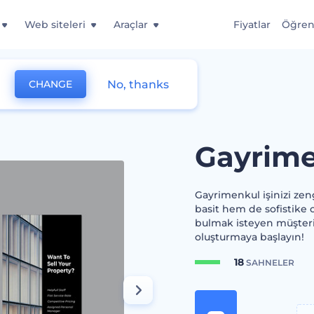
Web siteleri
Araçlar
Fiyatlar
Öğre
No, thanks
CHANGE
asarım Kiti
Gayrime
Gayrimenkul işinizi zeng
basit hem de sofistike o
bulmak isteyen müşter
oluşturmaya başlayın!
18
SAHNELER