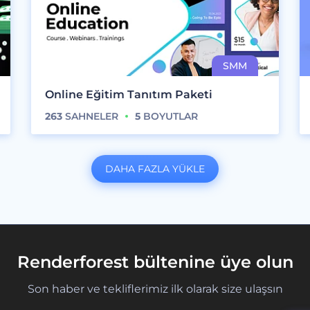
Online Eğitim Tanıtım Paketi
263
SAHNELER
5
BOYUTLAR
DAHA FAZLA YÜKLE
Renderforest bültenine üye olun
Son haber ve tekliflerimiz ilk olarak size ulaşsın