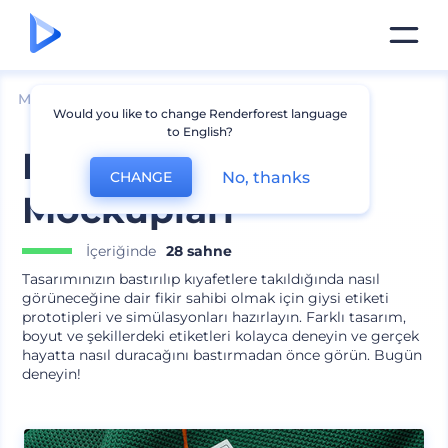
Mockuplar
Giyim
Kıyafet Etiketi Mockup
Would you like to change Renderforest language
to English?
Kıyafet Etiketi
No, thanks
CHANGE
Mockupları
İçeriğinde
28 sahne
Tasarımınızın bastırılıp kıyafetlere takıldığında nasıl
görüneceğine dair fikir sahibi olmak için giysi etiketi
prototipleri ve simülasyonları hazırlayın. Farklı tasarım,
boyut ve şekillerdeki etiketleri kolayca deneyin ve gerçek
hayatta nasıl duracağını bastırmadan önce görün. Bugün
deneyin!