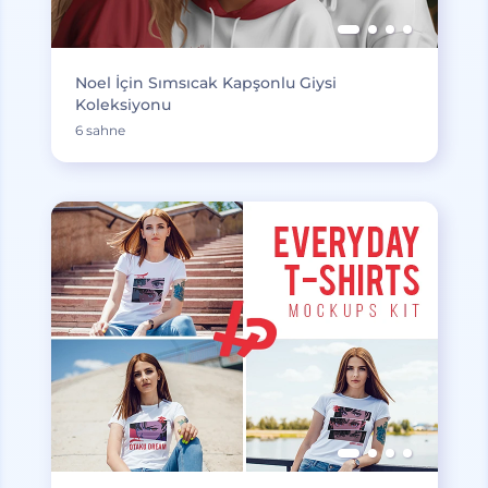
Noel İçin Sımsıcak Kapşonlu Giysi
Koleksiyonu
6 sahne