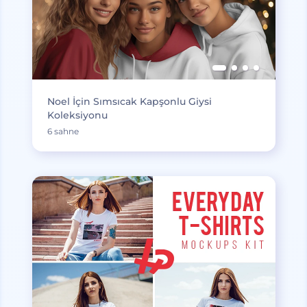
Noel İçin Sımsıcak Kapşonlu Giysi
Koleksiyonu
6 sahne