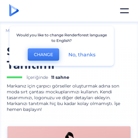
Mockuplar
Giyim
Sırt Çantası Mockupları
Would you like to change Renderforest language
to English?
Sırt Çantası Marka
No, thanks
CHANGE
Tanıtımı
İçeriğinde
11 sahne
Markanız için çarpıcı görseller oluşturmak adına son
moda sırt çantası mockuplarımızı kullanın. Kendi
tasarımınızı, logonuzu ve diğer detayları ekleyin.
Markanızı tanıtmak hiç bu kadar kolay olmamıştı. İşe
hemen başlayın!