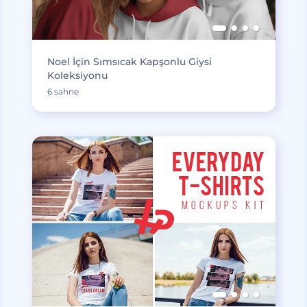
Noel İçin Sımsıcak Kapşonlu Giysi
Koleksiyonu
6 sahne