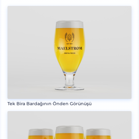
Tek Bira Bardağının Önden Görünüşü