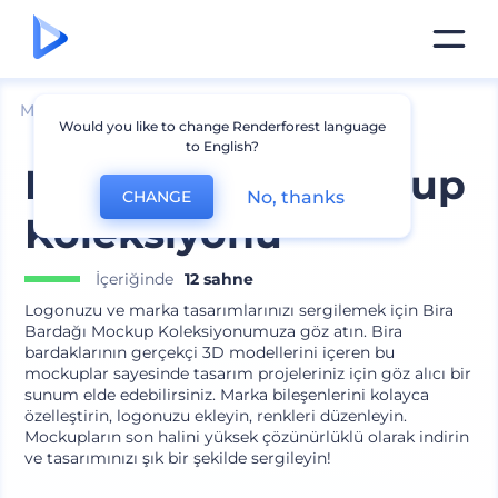
Mockuplar
Ürünler
Cam Mockup
Would you like to change Renderforest language
to English?
Bira Bardağı Mockup
No, thanks
CHANGE
Koleksiyonu
İçeriğinde
12 sahne
Logonuzu ve marka tasarımlarınızı sergilemek için Bira
Bardağı Mockup Koleksiyonumuza göz atın. Bira
bardaklarının gerçekçi 3D modellerini içeren bu
mockuplar sayesinde tasarım projeleriniz için göz alıcı bir
sunum elde edebilirsiniz. Marka bileşenlerini kolayca
özelleştirin, logonuzu ekleyin, renkleri düzenleyin.
Mockupların son halini yüksek çözünürlüklü olarak indirin
ve tasarımınızı şık bir şekilde sergileyin!