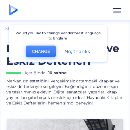
Mockuplar
Markalama
Kırtasiye Mockup
Would you like to change Renderforest language
to English?
Havadaki Kitaplar ve
No, thanks
CHANGE
Eskiz Defterleri
İçeriğinde
10 sahne
Markanızın estetiğini, yerçekimsiz ortamdaki kitaplar ve
eskiz defterleriyle sergileyin. Beğendiğiniz düzeni seçin
ve tasarımınızı ekleyin. Dijital sanatçılar, yazarlar, kitap
yayıncıları gibi birçok meslek için ideal. Havadaki Kitaplar
ve Eskiz Defterlerini hemen şimdi deneyin!