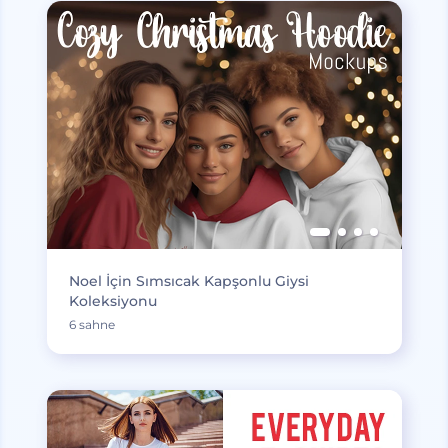
Noel İçin Sımsıcak Kapşonlu Giysi
Koleksiyonu
6 sahne