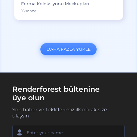
Forma Koleksiyonu Mockupları
16 sahne
DAHA FAZLA YÜKLE
Renderforest bültenine
üye olun
Son haber ve tekliflerimiz ilk olarak size
ulaşsın