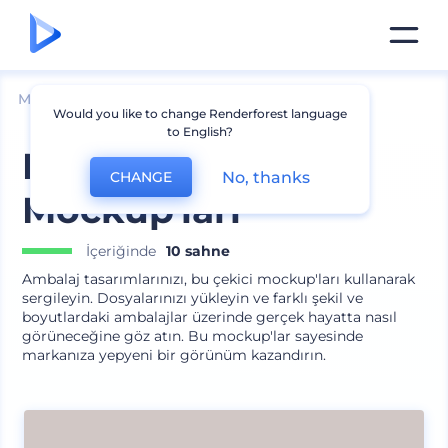
Mockuplar
Ambalaj
Kutu Mockup
Would you like to change Renderforest language
to English?
Markalı Ambalaj
No, thanks
CHANGE
Mockup'ları
İçeriğinde
10 sahne
Ambalaj tasarımlarınızı, bu çekici mockup'ları kullanarak
sergileyin. Dosyalarınızı yükleyin ve farklı şekil ve
boyutlardaki ambalajlar üzerinde gerçek hayatta nasıl
görüneceğine göz atın. Bu mockup'lar sayesinde
markanıza yepyeni bir görünüm kazandırın.