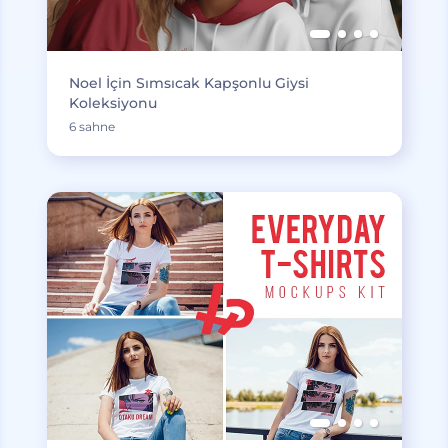
Noel İçin Sımsıcak Kapşonlu Giysi
Koleksiyonu
6 sahne