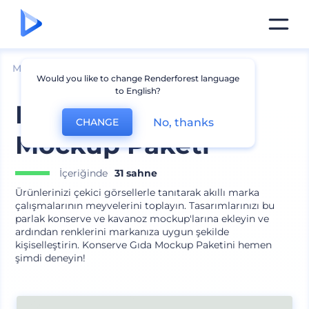
Mockuplar
Ambalaj
Yemek Ambalajı Mockup
Would you like to change Renderforest language
to English?
Konserve Gıda
No, thanks
CHANGE
Mockup Paketi
İçeriğinde
31 sahne
Ürünlerinizi çekici görsellerle tanıtarak akıllı marka
çalışmalarının meyvelerini toplayın. Tasarımlarınızı bu
parlak konserve ve kavanoz mockup'larına ekleyin ve
ardından renklerini markanıza uygun şekilde
kişiselleştirin. Konserve Gıda Mockup Paketini hemen
şimdi deneyin!