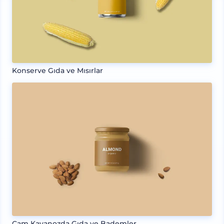
Konserve Gıda ve Mısırlar
Cam Kavanozda Gıda ve Bademler