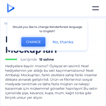
Mockuplar
Markalama
Diğer Cihaz Modelleri
Would you like to change Renderforest language
to English?
Noel Ambalajı
No, thanks
CHANGE
Mockup'ları
İçeriğinde
15 sahne
Hediyelere bayılır mısınız? Öyleyse en sevimli Noel
hediyelerinin yer aldığı bu seti kaçırmamalısınız! Noel
Ambalajı Mockup'ları, farklı zevklere sahip farklı insanlar
dikkate alınarak geliştirildi. Ürün ve fikirlerinizi sosyal
medyada tanıtmak ve daha fazla müşteri ve takipçi
kazanmak için mükemmel görseller hazırlayın! Bu setin
içerisinde şişe, kavanoz, kupa, mum, kağıt torba gibi
birçok unsur yer alıyor.