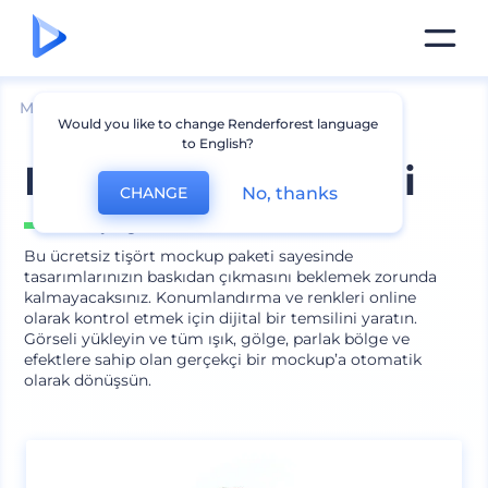
Mockuplar
Giyim
Tişört Mockup
Would you like to change Renderforest language
to English?
Rahat Tişört Paketi
No, thanks
CHANGE
İçeriğinde
7 sahne
Bu ücretsiz tişört mockup paketi sayesinde
tasarımlarınızın baskıdan çıkmasını beklemek zorunda
kalmayacaksınız. Konumlandırma ve renkleri online
olarak kontrol etmek için dijital bir temsilini yaratın.
Görseli yükleyin ve tüm ışık, gölge, parlak bölge ve
efektlere sahip olan gerçekçi bir mockup’a otomatik
olarak dönüşsün.