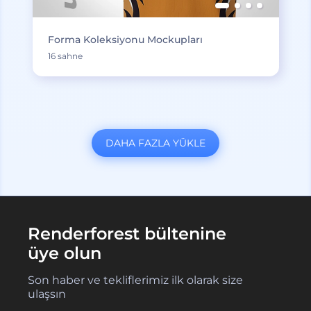
Forma Koleksiyonu Mockupları
16 sahne
DAHA FAZLA YÜKLE
Renderforest bültenine
üye olun
Son haber ve tekliflerimiz ilk olarak size
ulaşsın