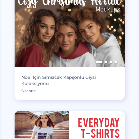
Noel İçin Sımsıcak Kapşonlu Giysi
Koleksiyonu
6 sahne