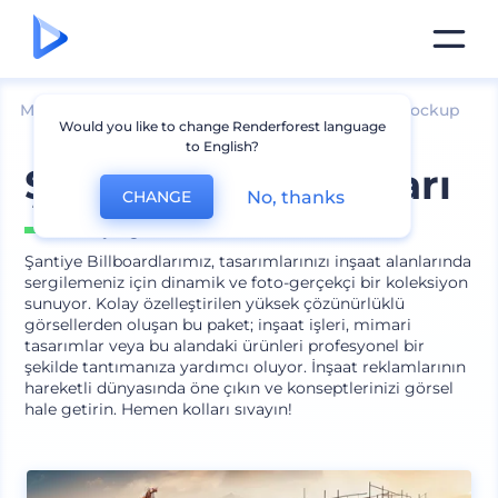
Mockuplar
Markalama
Billboard ve Banner Mockup
Would you like to change Renderforest language
to English?
Şantiye Billboardları
No, thanks
CHANGE
İçeriğinde
6 sahne
Şantiye Billboardlarımız, tasarımlarınızı inşaat alanlarında
sergilemeniz için dinamik ve foto-gerçekçi bir koleksiyon
sunuyor. Kolay özelleştirilen yüksek çözünürlüklü
görsellerden oluşan bu paket; inşaat işleri, mimari
tasarımlar veya bu alandaki ürünleri profesyonel bir
şekilde tantımanıza yardımcı oluyor. İnşaat reklamlarının
hareketli dünyasında öne çıkın ve konseptlerinizi görsel
hale getirin. Hemen kolları sıvayın!