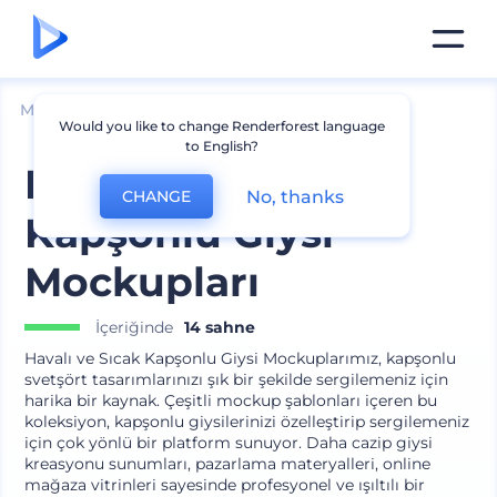
Mockuplar
Giyim
Kapüşonlu Giysi Mockup
Would you like to change Renderforest language
to English?
Havalı ve Sıcak
No, thanks
CHANGE
Kapşonlu Giysi
Mockupları
İçeriğinde
14 sahne
Havalı ve Sıcak Kapşonlu Giysi Mockuplarımız, kapşonlu
svetşört tasarımlarınızı şık bir şekilde sergilemeniz için
harika bir kaynak. Çeşitli mockup şablonları içeren bu
koleksiyon, kapşonlu giysilerinizi özelleştirip sergilemeniz
için çok yönlü bir platform sunuyor. Daha cazip giysi
kreasyonu sunumları, pazarlama materyalleri, online
mağaza vitrinleri sayesinde profesyonel ve ışıltılı bir