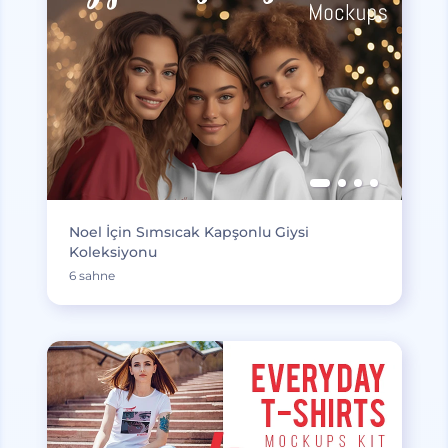
Noel İçin Sımsıcak Kapşonlu Giysi
Koleksiyonu
6 sahne