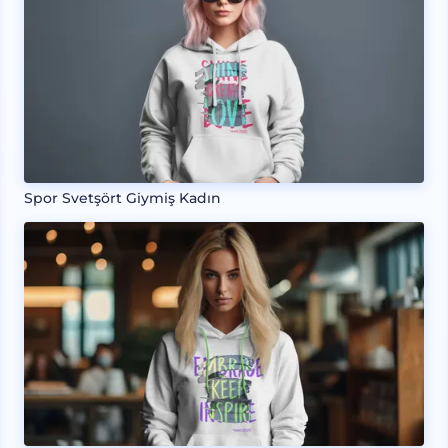
Spor Svetşört Giymiş Kadın