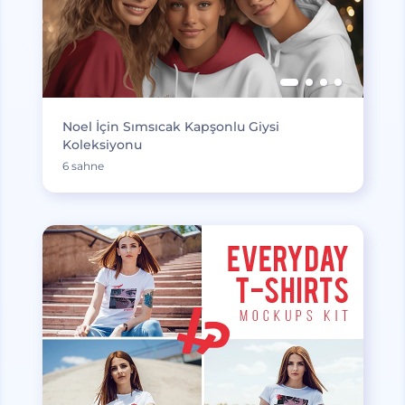
Noel İçin Sımsıcak Kapşonlu Giysi
Koleksiyonu
6 sahne