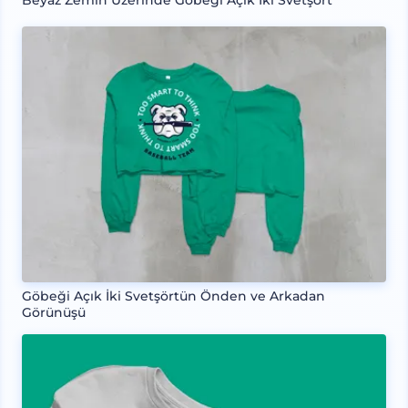
Beyaz Zemin Üzerinde Göbeği Açık İki Svetşört
Göbeği Açık İki Svetşörtün Önden ve Arkadan
Görünüşü