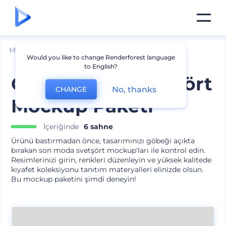
Mockuplar
Giyim
Kapüşonlu Giysi Mockup
Would you like to change Renderforest language
to English?
Göbeği Açık Svetşört
No, thanks
CHANGE
Mockup Paketi
İçeriğinde
6 sahne
Ürünü bastırmadan önce, tasarımınızı göbeği açıkta
bırakan son moda svetşört mockup'ları ile kontrol edin.
Resimlerinizi girin, renkleri düzenleyin ve yüksek kalitede
kıyafet koleksiyonu tanıtım materyalleri elinizde olsun.
Bu mockup paketini şimdi deneyin!