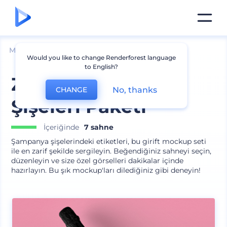
Mockuplar
Ambalaj
Şişe Mockup
Would you like to change Renderforest language
to English?
Zarif Şampanya
No, thanks
CHANGE
Şişeleri Paketi
İçeriğinde
7 sahne
Şampanya şişelerindeki etiketleri, bu girift mockup seti
ile en zarif şekilde sergileyin. Beğendiğiniz sahneyi seçin,
düzenleyin ve size özel görselleri dakikalar içinde
hazırlayın. Bu şık mockup'ları dilediğiniz gibi deneyin!