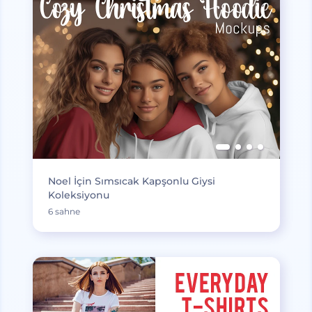
Noel İçin Sımsıcak Kapşonlu Giysi
Koleksiyonu
6 sahne