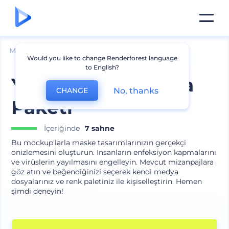
Mockuplar
Giyim
Diğer Giysi Mockupları
Would you like to change Renderforest language
to English?
Yüz Maskesi Marka
No, thanks
CHANGE
Paketi
İçeriğinde
7 sahne
Bu mockup'larla maske tasarımlarınızın gerçekçi
önizlemesini oluşturun. İnsanların enfeksiyon kapmalarını
ve virüslerin yayılmasını engelleyin. Mevcut mizanpajlara
göz atın ve beğendiğinizi seçerek kendi medya
dosyalarınız ve renk paletiniz ile kişiselleştirin. Hemen
şimdi deneyin!