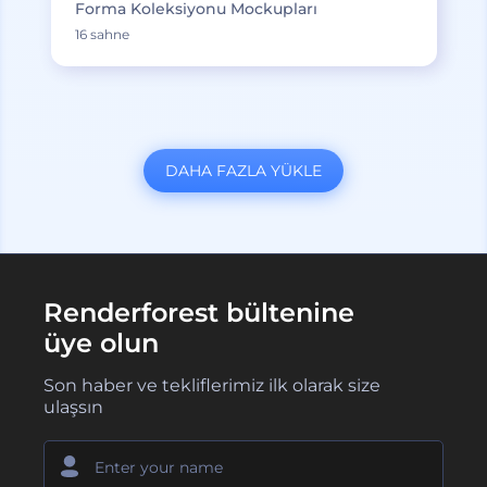
Forma Koleksiyonu Mockupları
16 sahne
DAHA FAZLA YÜKLE
Renderforest bültenine
üye olun
Son haber ve tekliflerimiz ilk olarak size
ulaşsın