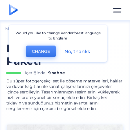
Mockuplar
İç Mimari
Wall Art Mockup
Would you like to change Renderforest language
to English?
Döşeme ve Duvar
No, thanks
CHANGE
Paketi
İçeriğinde
9 sahne
Bu süper fotogerçekçi set ile döşeme materyalleri, halılar
ve duvar kağıtları ile sanat çalışmalarınızı çerçeveler
içinde sergileyin. Tasarımlarınızın resimlerini yükleyerek
hızlı ve profesyonel bir sonuç elde edin. Birkaç kez
tıklayın ve sunduğunuz hizmetin avantajlarını
sergilemeniz için çarpıcı bir görsel elde edin.