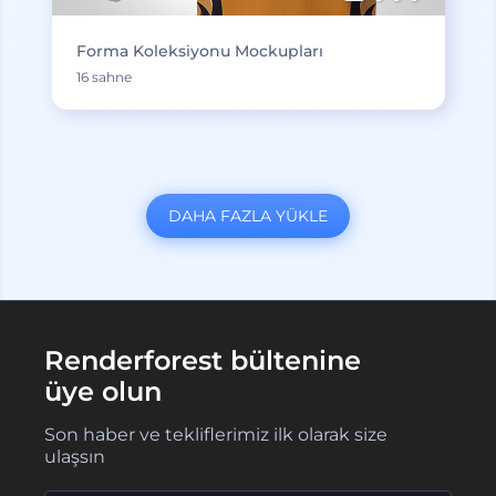
Forma Koleksiyonu Mockupları
16 sahne
DAHA FAZLA YÜKLE
Renderforest bültenine
üye olun
Son haber ve tekliflerimiz ilk olarak size
ulaşsın