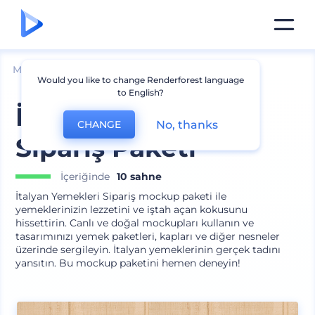
Mockuplar
Markalama
Diğer Cihaz Modelleri
Would you like to change Renderforest language
to English?
İtalyan Yemekleri
No, thanks
CHANGE
Sipariş Paketi
İçeriğinde
10 sahne
İtalyan Yemekleri Sipariş mockup paketi ile
yemeklerinizin lezzetini ve iştah açan kokusunu
hissettirin. Canlı ve doğal mockupları kullanın ve
tasarımınızı yemek paketleri, kapları ve diğer nesneler
üzerinde sergileyin. İtalyan yemeklerinin gerçek tadını
yansıtın. Bu mockup paketini hemen deneyin!