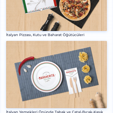
İtalyan Pizzası, Kutu ve Baharat Öğütücüleri
İtalyan Yemekleri Önünde Tabak ve Çatal-Bıçak-Kaşık