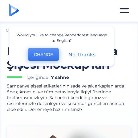
Mockuplar
Ambalaj
Şişe Mockup
Would you like to change Renderforest language
to English?
Minimal Şampanya
No, thanks
CHANGE
Şişesi Mockup'ları
İçeriğinde
7 sahne
Şampanya şişesi etiketlerinin sade ve şık arkaplanlarda
öne çıkmasını ve tüm detaylarıyla ilgiyi üzerinde
toplamasını izleyin. Sahneleri kendi logonuz ve
resimlerinizle düzenleyin ve kusursuz görselleri anında
elde edin. Denemeye hazır mısınız?