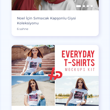
Noel İçin Sımsıcak Kapşonlu Giysi
Koleksiyonu
6 sahne