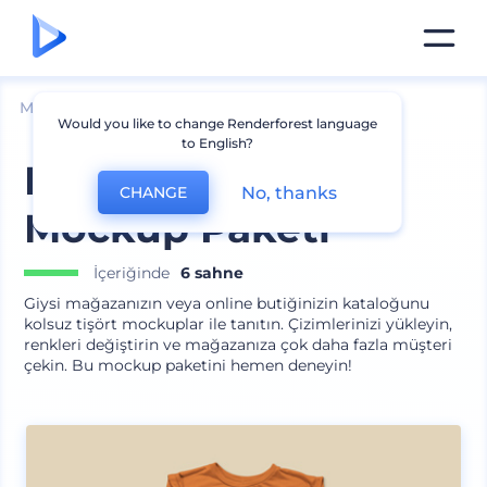
Mockuplar
Giyim
Tişört Mockup
Would you like to change Renderforest language
to English?
Kolsuz Tişört
No, thanks
CHANGE
Mockup Paketi
İçeriğinde
6 sahne
Giysi mağazanızın veya online butiğinizin kataloğunu
kolsuz tişört mockuplar ile tanıtın. Çizimlerinizi yükleyin,
renkleri değiştirin ve mağazanıza çok daha fazla müşteri
çekin. Bu mockup paketini hemen deneyin!