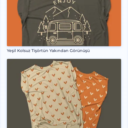
Yeşil Kolsuz Tişörtün Yakından Görünüşü