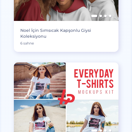
Noel İçin Sımsıcak Kapşonlu Giysi
Koleksiyonu
6 sahne