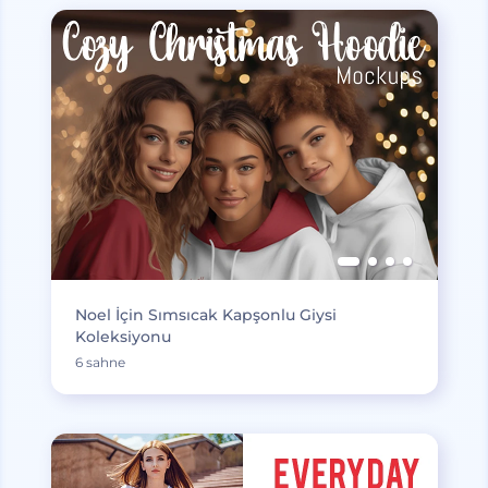
Noel İçin Sımsıcak Kapşonlu Giysi
Koleksiyonu
6 sahne