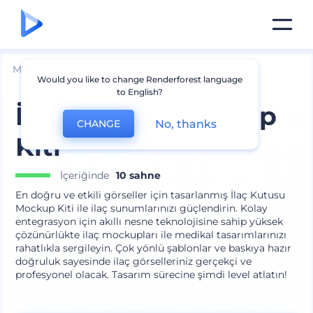
Mockuplar
Ambalaj
Şişe Mockup
Would you like to change Renderforest language
to English?
İlaç Kutusu Mockup
No, thanks
CHANGE
Kiti
İçeriğinde
10 sahne
En doğru ve etkili görseller için tasarlanmış İlaç Kutusu
Mockup Kiti ile ilaç sunumlarınızı güçlendirin. Kolay
entegrasyon için akıllı nesne teknolojisine sahip yüksek
çözünürlükte ilaç mockupları ile medikal tasarımlarınızı
rahatlıkla sergileyin. Çok yönlü şablonlar ve baskıya hazır
doğruluk sayesinde ilaç görselleriniz gerçekçi ve
profesyonel olacak. Tasarım sürecine şimdi level atlatın!