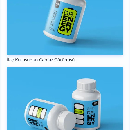
İlaç Kutusunun Çapraz Görünüşü