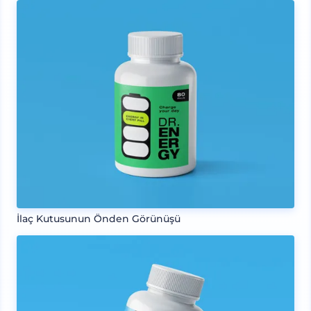
İlaç Kutusunun Önden Görünüşü