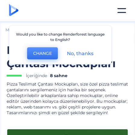
Mockuplar
Ambalaj
Çanta Mockup
Would you like to change Renderforest language
to English?
Pizza Teslimat
No, thanks
CHANGE
Çantası Mockupları
İçeriğinde
8 sahne
Pizza Teslimat Çantası Mockupları, size özel pizza teslimat
çantalarını sergilemeniz için harika bir seçenek.
Özelleştirilebilir arkaplanlara sahip mockuplar, online
editör üzerinden kolayca düzenlenebiliyor. Bu mockuplar;
reklam, web tasarımı vs. gibi çeşitli projelere uygun.
Tasarımlarınızı şimdi en güzel şekilde sergileyin!