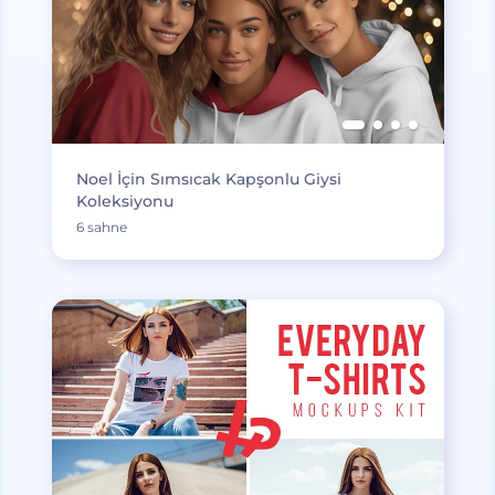
Noel İçin Sımsıcak Kapşonlu Giysi
Koleksiyonu
6 sahne