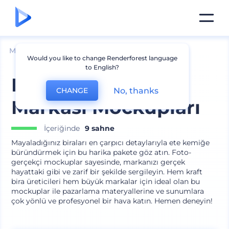
Mockuplar
Ürünler
Cam Mockup
Would you like to change Renderforest language
to English?
Premium Bira
No, thanks
CHANGE
Markası Mockupları
İçeriğinde
9 sahne
Mayaladığınız biraları en çarpıcı detaylarıyla ete kemiğe
büründürmek için bu harika pakete göz atın. Foto-
gerçekçi mockuplar sayesinde, markanızı gerçek
hayattaki gibi ve zarif bir şekilde sergileyin. Hem kraft
bira üreticileri hem büyük markalar için ideal olan bu
mockuplar ile pazarlama materyallerine ve sunumlara
çok yönlü ve profesyonel bir hava katın. Hemen deneyin!