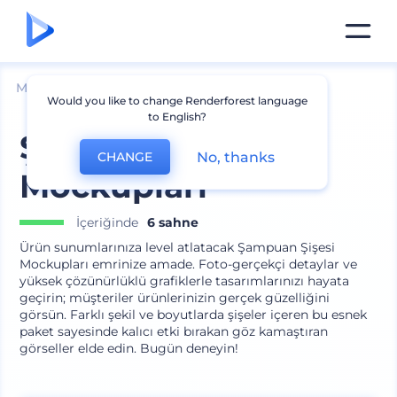
Mockuplar
Ürünler
Kozmetik Mockup
Would you like to change Renderforest language
to English?
Şampuan Şişesi
No, thanks
CHANGE
Mockupları
İçeriğinde
6 sahne
Ürün sunumlarınıza level atlatacak Şampuan Şişesi
Mockupları emrinize amade. Foto-gerçekçi detaylar ve
yüksek çözünürlüklü grafiklerle tasarımlarınızı hayata
geçirin; müşteriler ürünlerinizin gerçek güzelliğini
görsün. Farklı şekil ve boyutlarda şişeler içeren bu esnek
paket sayesinde kalıcı etki bırakan göz kamaştıran
görseller elde edin. Bugün deneyin!