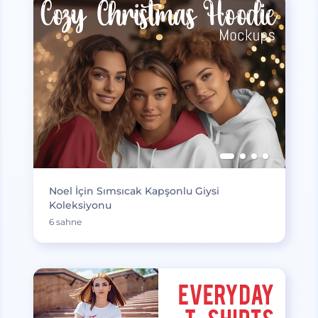
Noel İçin Sımsıcak Kapşonlu Giysi
Koleksiyonu
6 sahne