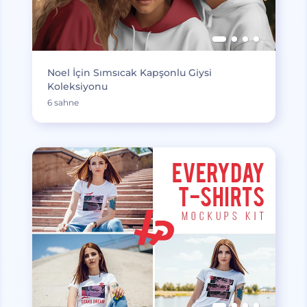
Noel İçin Sımsıcak Kapşonlu Giysi
Koleksiyonu
6 sahne