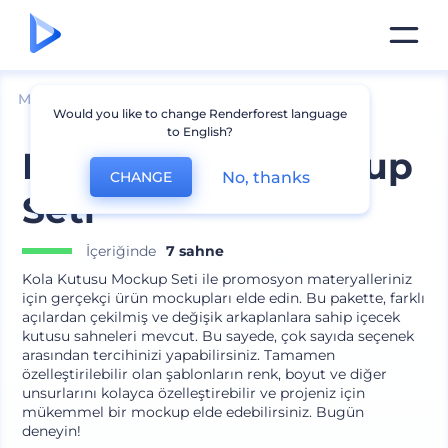
Mockuplar
Ambalaj
Teneke Kutu Mockup
Would you like to change Renderforest language
to English?
Kola Kutusu Mockup
No, thanks
CHANGE
Seti
İçeriğinde
7 sahne
Kola Kutusu Mockup Seti ile promosyon materyalleriniz
için gerçekçi ürün mockupları elde edin. Bu pakette, farklı
açılardan çekilmiş ve değişik arkaplanlara sahip içecek
kutusu sahneleri mevcut. Bu sayede, çok sayıda seçenek
arasından tercihinizi yapabilirsiniz. Tamamen
özelleştirilebilir olan şablonların renk, boyut ve diğer
unsurlarını kolayca özelleştirebilir ve projeniz için
mükemmel bir mockup elde edebilirsiniz. Bugün
deneyin!