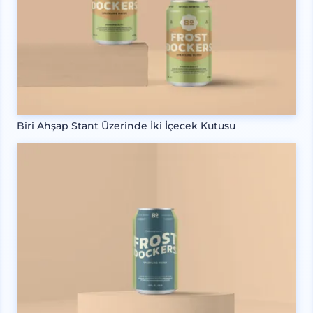
Biri Ahşap Stant Üzerinde İki İçecek Kutusu