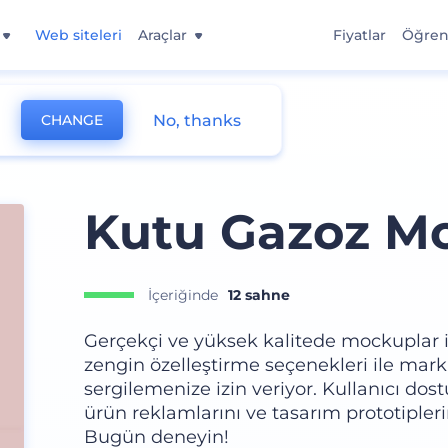
Web siteleri
Araçlar
Fiyatlar
Öğre
No, thanks
CHANGE
Kutu Gazoz Mo
İçeriğinde
12 sahne
Gerçekçi ve yüksek kalitede mockuplar
zengin özelleştirme seçenekleri ile marka
sergilemenize izin veriyor. Kullanıcı dost
ürün reklamlarını ve tasarım prototipleri
Bugün deneyin!