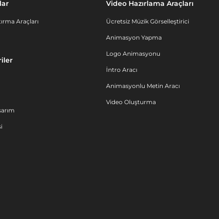
lar
Video Hazırlama Araçları
ırma Araçları
Ücretsiz Müzik Görselleştirici
Animasyon Yapma
Logo Animasyonu
iler
İntro Aracı
Animasyonlu Metin Aracı
Video Oluşturma
sarım
i