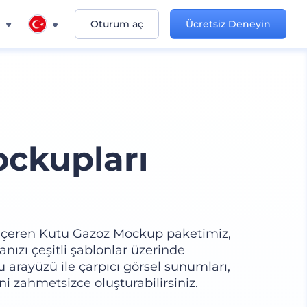
n
Oturum aç
Ücretsiz Deneyin
ckupları
 içeren Kutu Gazoz Mockup paketimiz,
nızı çeşitli şablonlar üzerinde
u arayüzü ile çarpıcı görsel sunumları,
ni zahmetsizce oluşturabilirsiniz.