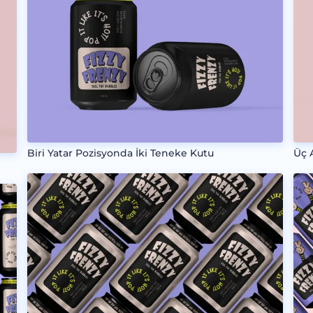
Biri Yatar Pozisyonda İki Teneke Kutu
Üç 