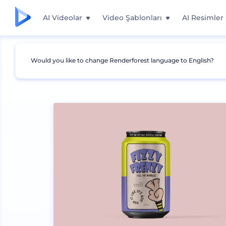
AI Videolar
Video Şablonları
AI Resimler
Would you like to change Renderforest language to English?
Mockuplar
Ambalaj
Teneke Kutu Mockup