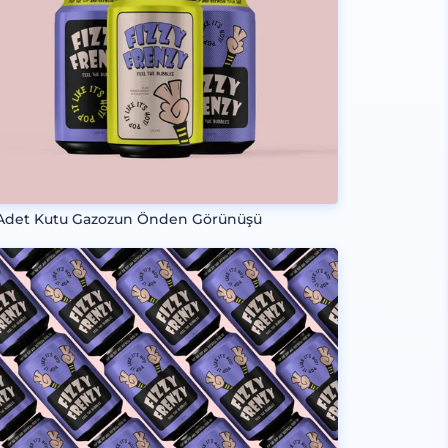
Adet Kutu Gazozun Önden Görünüşü