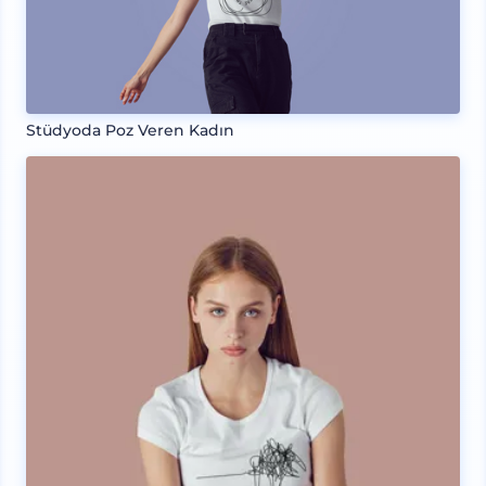
Stüdyoda Poz Veren Kadın