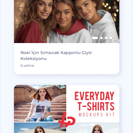
Noel İçin Sımsıcak Kapşonlu Giysi
Koleksiyonu
6 sahne