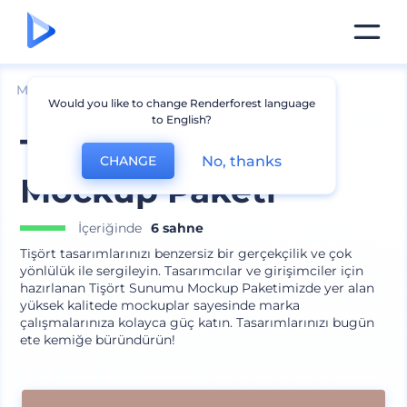
Mockuplar
Giyim
Tişört Mockup
Would you like to change Renderforest language
to English?
Tişört Sunumu
No, thanks
CHANGE
Mockup Paketi
İçeriğinde
6 sahne
Tişört tasarımlarınızı benzersiz bir gerçekçilik ve çok
yönlülük ile sergileyin. Tasarımcılar ve girişimciler için
hazırlanan Tişört Sunumu Mockup Paketimizde yer alan
yüksek kalitede mockuplar sayesinde marka
çalışmalarınıza kolayca güç katın. Tasarımlarınızı bugün
ete kemiğe büründürün!