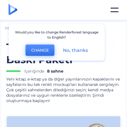
Mockuplar
Baskı
Kitap Mockup
Would you like to change Renderforest language
to English?
Tek Renkli Kitap
No, thanks
CHANGE
Baskı Paketi
İçeriğinde
8 sahne
Yeni kitap, e-kitap ya da diğer yayınlarınızın kapaklarını ve
sayfalarını bu tek renkli mockup'ları kullanarak sergileyin.
Çok çeşitli sahnelerden dilediğinizi seçin; kendi medya
dosyalarınız ve uygun renklerle özelleştirin. Şimdi
oluşturmaya başlayın!