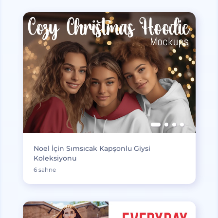
Noel İçin Sımsıcak Kapşonlu Giysi
Koleksiyonu
6 sahne